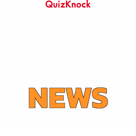
N
E
W
S