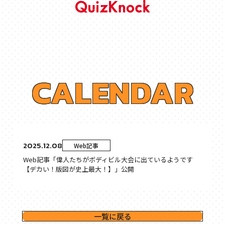
C
A
L
E
N
D
A
R
2025.12.08
Web記事
Web記事「偉人たちがボディビル大会に出ているようです
【デカい！版図が史上最大！】」公開
一覧に戻る