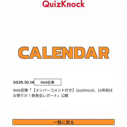
C
A
L
E
N
D
A
R
2025.10.14
Web記事
Web記事「【メンバーコメント付き】QuizKnock、10年目は
お祭りだ！発表会レポート」公開
一覧に戻る