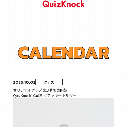
C
A
L
E
N
D
A
R
2025.10.02
グッズ
オリジナルグッズ第1弾 販売開始
QuizKnock10周年 ソファキーホルダー