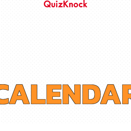
C
A
L
E
N
D
A