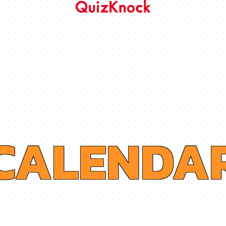
C
A
L
E
N
D
A