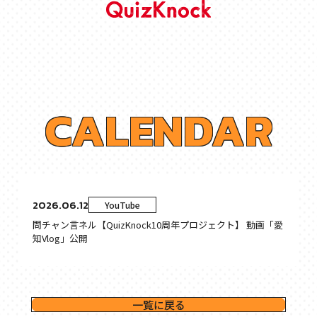
C
A
L
E
N
D
A
R
2026.06.12
YouTube
問チャン言ネル【QuizKnock10周年プロジェクト】 動画「愛
知Vlog」公開
一覧に戻る