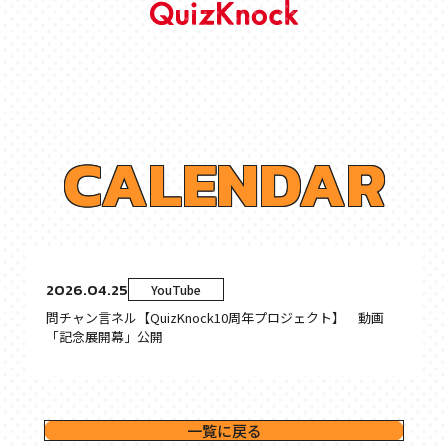
C
A
L
E
N
D
A
R
2026.04.25
YouTube
問チャン言ネル【QuizKnock10周年プロジェクト】 動画
「記念展開幕」公開
一覧に戻る