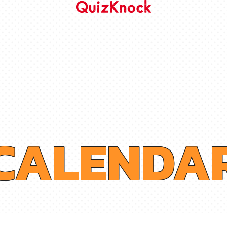
C
A
L
E
N
D
A