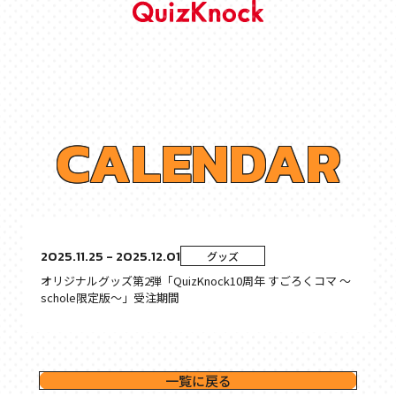
C
A
L
E
N
D
A
R
2025.11.25 - 2025.12.01
グッズ
オリジナルグッズ第2弾「QuizKnock10周年 すごろくコマ 〜
schole限定版〜」受注期間
一覧に戻る