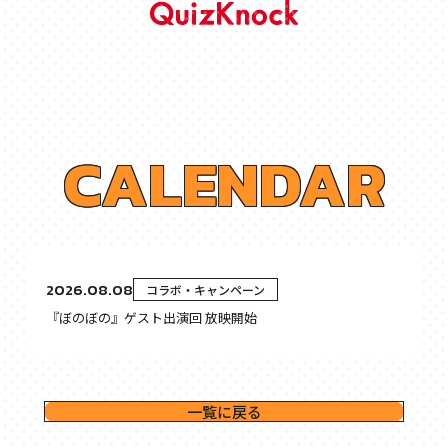
C
A
L
E
N
D
A
R
2026.08.08
コラボ・キャンペーン
『ぼのぼの』ゲスト出演回 放映開始
一覧に戻る