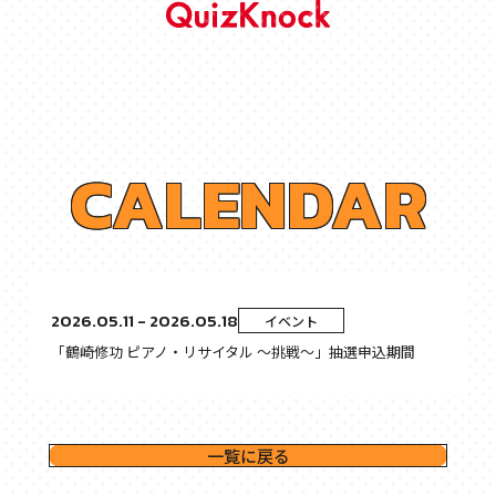
C
A
L
E
N
D
A
R
2026.05.11 - 2026.05.18
イベント
「鶴崎修功 ピアノ・リサイタル 〜挑戦〜」抽選申込期間
一覧に戻る